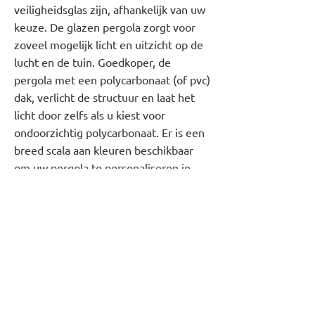
veiligheidsglas zijn, afhankelijk van uw
keuze. De glazen pergola zorgt voor
zoveel mogelijk licht en uitzicht op de
lucht en de tuin. Goedkoper, de
pergola met een polycarbonaat (of pvc)
dak, verlicht de structuur en laat het
licht door zelfs als u kiest voor
ondoorzichtig polycarbonaat. Er is een
breed scala aan kleuren beschikbaar
om uw pergola te personaliseren in
harmonie met uw woning.
Met 100 jaar ervaring geeft Devos C. in
Anderlecht u het beste advies bij de
keuze van uw aluminium of PVC
pergola en voldoet aan al uw wensen.
Heeft uw huidige pergola een
opknapbeurt nodig? Doe voor alle